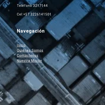
Teléfono 3217144
Cel:+57 3226141501
Navegación
Inicio
Quiénes Somos
Contáctenos
Nuestra Misión