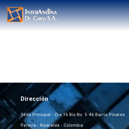
Dirección
Sede Principal - Cra 16 Bis No. 5-46 Barrio Pinares.
Pereira - Risaralda - Colombia