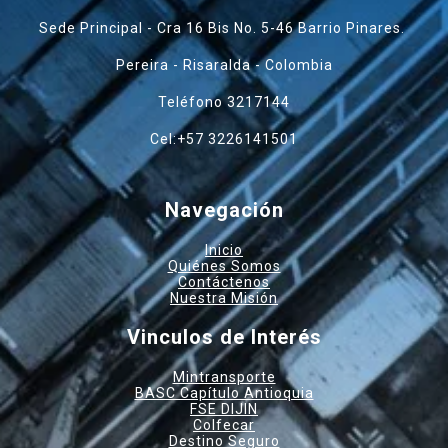
Sede Principal - Cra 16 Bis No. 5-46 Barrio Pinares.
Pereira - Risaralda - Colombia
Teléfono 3217144
Cel:+57 3226141501
Navegación
Inicio
Quiénes Somos
Contáctenos
Nuestra Misión
Vinculos de Interés
Mintransporte
BASC Capítulo Antioquia
FSE DIJIN
Colfecar
Destino Seguro