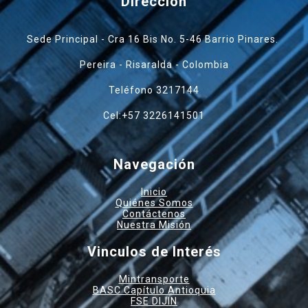
Dirección
Sede Principal - Cra 16 Bis No. 5-46 Barrio Pinares.
Pereira - Risaralda - Colombia
Teléfono 3217144
Cel:+57 3226141501
Navegación
Inicio
Quiénes Somos
Contáctenos
Nuestra Misión
Vinculos de Interés
Mintransporte
BASC Capítulo Antioquia
FSE DIJIN