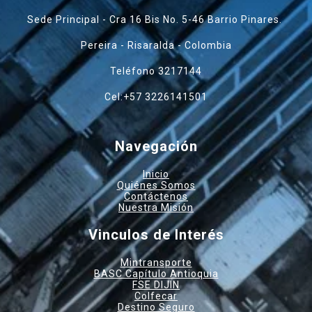
Sede Principal - Cra 16 Bis No. 5-46 Barrio Pinares.
Pereira - Risaralda - Colombia
Teléfono 3217144
Cel:+57 3226141501
Navegación
Inicio
Quiénes Somos
Contáctenos
Nuestra Misión
Vinculos de Interés
Mintransporte
BASC Capítulo Antioquia
FSE DIJIN
Colfecar
Destino Seguro